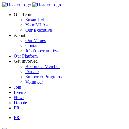
Skip
Homepage
Homepage
to
Link
Link
Our Team
content
Susan Holt
Your MLAs
Our Executive
About
Our Values
Contact
Job Opportunities
Our Platform
Get Involved
Become a Member
Donate
Supporter Programs
Volunteer
Join
Events
News
Donate
FR
FR