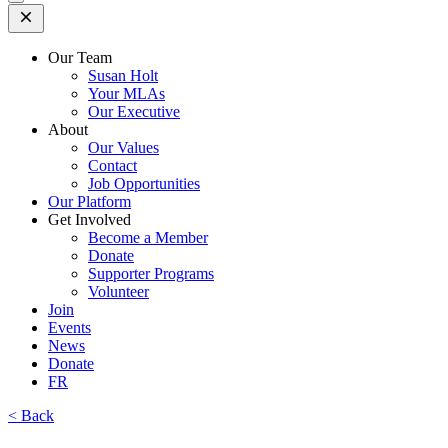
Open
Mobile
Menu
Our Team
Susan Holt
Your MLAs
Our Executive
About
Our Values
Contact
Job Opportunities
Our Platform
Get Involved
Become a Member
Donate
Supporter Programs
Volunteer
Join
Events
News
Donate
FR
< Back