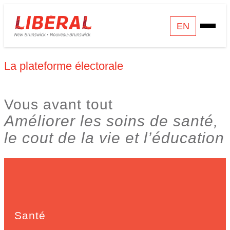
Skip
Homepage
EN
Open
to
Link
Mobile
content
Menu
La plateforme électorale
Vous avant tout
Améliorer les soins de santé,
le cout de la vie et l’éducation
Santé