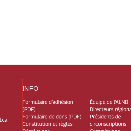
INFO
Formulaire d’adhésion
Équipe de l’ALNB
(PDF)
Directeurs région
Formulaire de dons (PDF)
Présidents de
.ca
Constitution et règles
circonscriptions