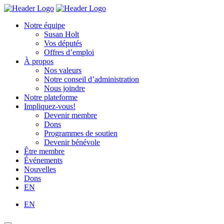
Skip
Homepage
Homepage
to
Link
Link
Notre équipe
content
Susan Holt
Vos députés
Offres d’emploi
À propos
Nos valeurs
Notre conseil d’administration
Nous joindre
Notre plateforme
Impliquez-vous!
Devenir membre
Dons
Programmes de soutien
Devenir bénévole
Être membre
Événements
Nouvelles
Dons
EN
EN