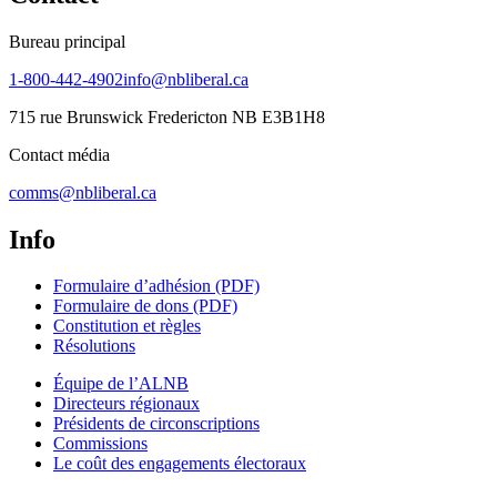
Bureau principal
1-800-442-4902
info@nbliberal.ca
715 rue Brunswick Fredericton NB E3B1H8
Contact média
comms@nbliberal.ca
Info
Formulaire d’adhésion (PDF)
Formulaire de dons (PDF)
Constitution et règles
Résolutions
Équipe de l’ALNB
Directeurs régionaux
Présidents de circonscriptions
Commissions
Le coût des engagements électoraux