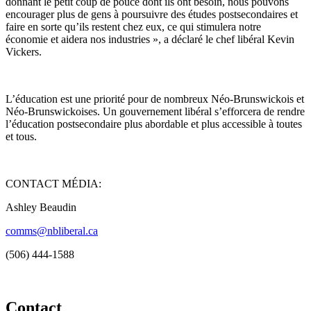
donnant le petit coup de pouce dont ils ont besoin, nous pouvons
encourager plus de gens à poursuivre des études postsecondaires et
faire en sorte qu’ils restent chez eux, ce qui stimulera notre
économie et aidera nos industries », a déclaré le chef libéral Kevin
Vickers.
L’éducation est une priorité pour de nombreux Néo-Brunswickois et
Néo-Brunswickoises. Un gouvernement libéral s’efforcera de rendre
l’éducation postsecondaire plus abordable et plus accessible à toutes
et tous.
CONTACT MÉDIA:
Ashley Beaudin
comms@nbliberal.ca
(506) 444-1588
Contact