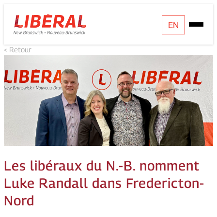
Skip
Homepage
EN
Open
to
Link
Mobile
content
< Retour
Menu
Les libéraux du N.-B. nomment
Luke Randall dans Fredericton-
Nord