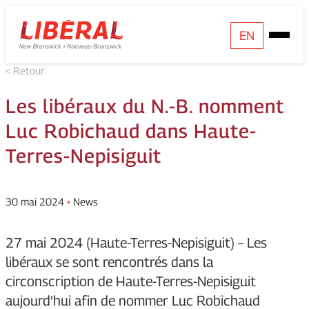
Skip
Homepage
EN
Open
to
Link
Mobile
content
< Retour
Menu
Les libéraux du N.-B. nomment
Luc Robichaud dans Haute-
Terres-Nepisiguit
30 mai 2024
•
News
27 mai 2024 (Haute-Terres-Nepisiguit) – Les
libéraux se sont rencontrés dans la
circonscription de Haute-Terres-Nepisiguit
aujourd’hui afin de nommer Luc Robichaud