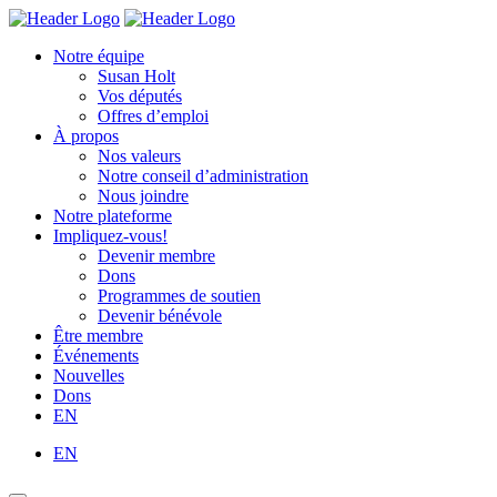
Skip
Homepage
Homepage
to
Link
Link
Notre équipe
content
Susan Holt
Vos députés
Offres d’emploi
À propos
Nos valeurs
Notre conseil d’administration
Nous joindre
Notre plateforme
Impliquez-vous!
Devenir membre
Dons
Programmes de soutien
Devenir bénévole
Être membre
Événements
Nouvelles
Dons
EN
EN