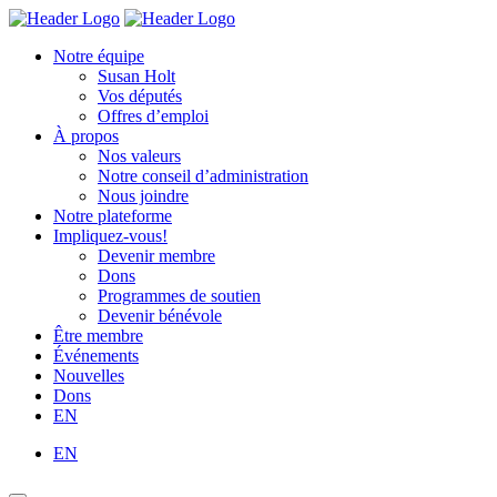
Skip
Homepage
Homepage
to
Link
Link
Notre équipe
content
Susan Holt
Vos députés
Offres d’emploi
À propos
Nos valeurs
Notre conseil d’administration
Nous joindre
Notre plateforme
Impliquez-vous!
Devenir membre
Dons
Programmes de soutien
Devenir bénévole
Être membre
Événements
Nouvelles
Dons
EN
EN