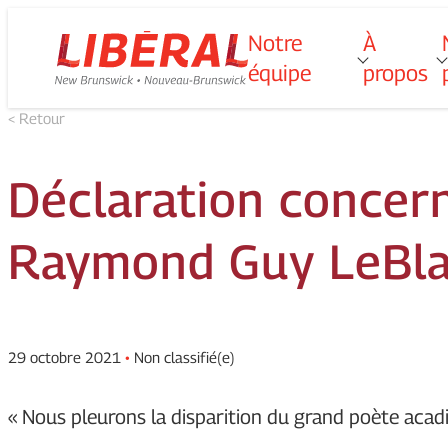
Skip
Notre
À
Homepage
T
o
g
g
l
e
u
b
m
e
n
u
o
r
N
o
t
r
e
q
u
i
p
e
to
Link
équipe
propos
s
content
f
f
< Retour
“
“
é
”
p
”
Déclaration concer
Raymond Guy LeBl
29 octobre 2021
•
Non classifié(e)
« Nous pleurons la disparition du grand poète aca