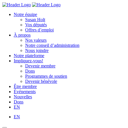
Skip
Homepage
Homepage
to
Link
Link
Notre équipe
content
Susan Holt
Vos députés
Offres d’emploi
À propos
Nos valeurs
Notre conseil d’administration
Nous joindre
Notre plateforme
Impliquez-vous!
Devenir membre
Dons
Programmes de soutien
Devenir bénévole
Être membre
Événements
Nouvelles
Dons
EN
EN