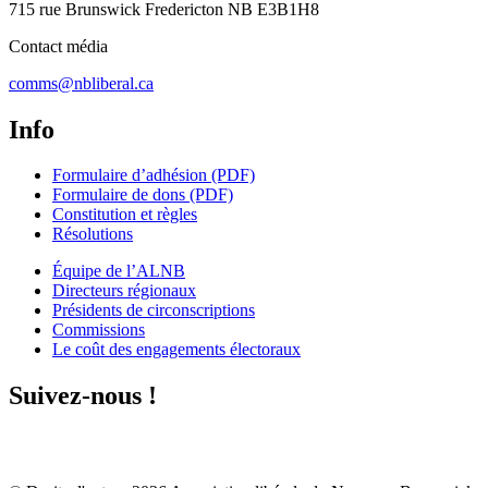
715 rue Brunswick Fredericton NB E3B1H8
Contact média
comms@nbliberal.ca
Info
Formulaire d’adhésion (PDF)
Formulaire de dons (PDF)
Constitution et règles
Résolutions
Équipe de l’ALNB
Directeurs régionaux
Présidents de circonscriptions
Commissions
Le coût des engagements électoraux
Suivez-nous !