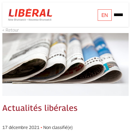
Skip
Homepage
EN
Open
to
Link
Mobile
content
< Retour
Menu
Actualités libérales
17 décembre 2021
•
Non classifié(e)