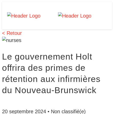
Skip
Homepage
Homepage
to
Link
Link
content
< Retour
Le gouvernement Holt
offrira des primes de
rétention aux infirmières
du Nouveau-Brunswick
20 septembre 2024
•
Non classifié(e)