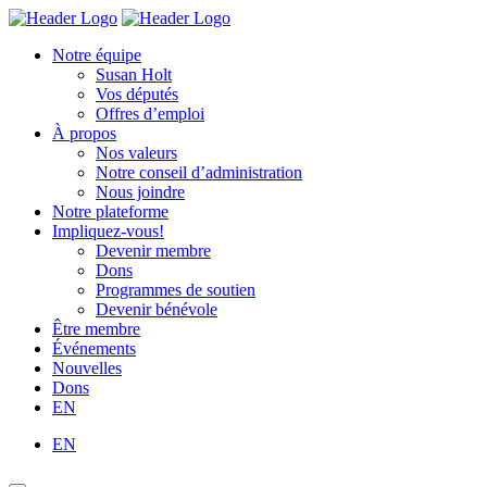
Skip
Homepage
Homepage
to
Link
Link
Notre équipe
content
Susan Holt
Vos députés
Offres d’emploi
À propos
Nos valeurs
Notre conseil d’administration
Nous joindre
Notre plateforme
Impliquez-vous!
Devenir membre
Dons
Programmes de soutien
Devenir bénévole
Être membre
Événements
Nouvelles
Dons
EN
EN