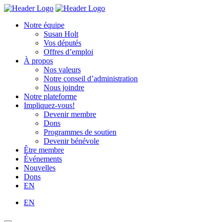
Skip
Homepage
Homepage
to
Link
Link
Notre équipe
content
Susan Holt
Vos députés
Offres d’emploi
À propos
Nos valeurs
Notre conseil d’administration
Nous joindre
Notre plateforme
Impliquez-vous!
Devenir membre
Dons
Programmes de soutien
Devenir bénévole
Être membre
Événements
Nouvelles
Dons
EN
EN