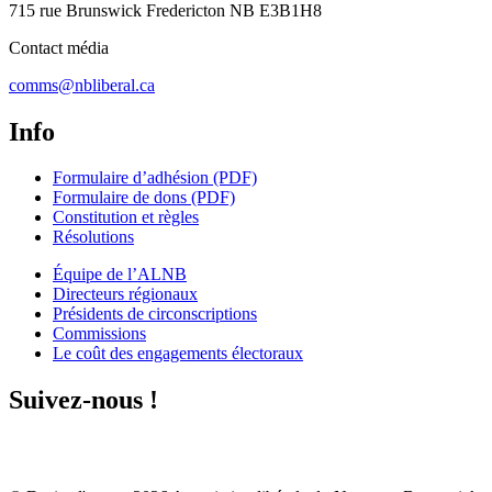
715 rue Brunswick Fredericton NB E3B1H8
Contact média
comms@nbliberal.ca
Info
Formulaire d’adhésion (PDF)
Formulaire de dons (PDF)
Constitution et règles
Résolutions
Équipe de l’ALNB
Directeurs régionaux
Présidents de circonscriptions
Commissions
Le coût des engagements électoraux
Suivez-nous !