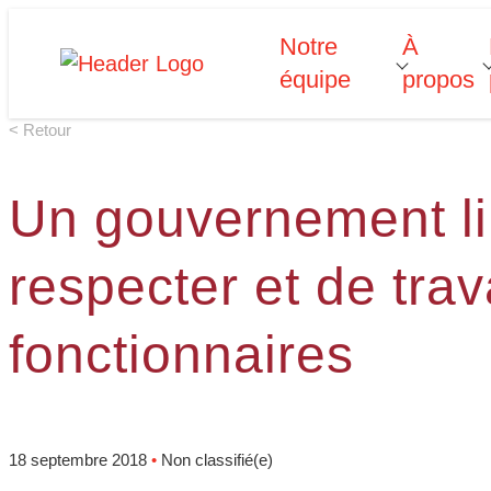
Skip
Notre
À
Homepage
T
o
g
g
l
e
u
b
m
e
n
u
o
r
N
o
t
r
e
q
u
i
p
e
to
équipe
propos
Link
s
content
f
f
< Retour
“
“
é
”
p
”
Un gouvernement li
respecter et de trav
fonctionnaires
18 septembre 2018
•
Non classifié(e)