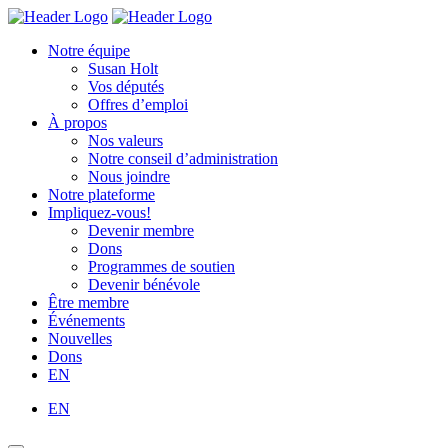
Skip
Homepage
Homepage
to
Link
Link
Notre équipe
content
Susan Holt
Vos députés
Offres d’emploi
À propos
Nos valeurs
Notre conseil d’administration
Nous joindre
Notre plateforme
Impliquez-vous!
Devenir membre
Dons
Programmes de soutien
Devenir bénévole
Être membre
Événements
Nouvelles
Dons
EN
EN