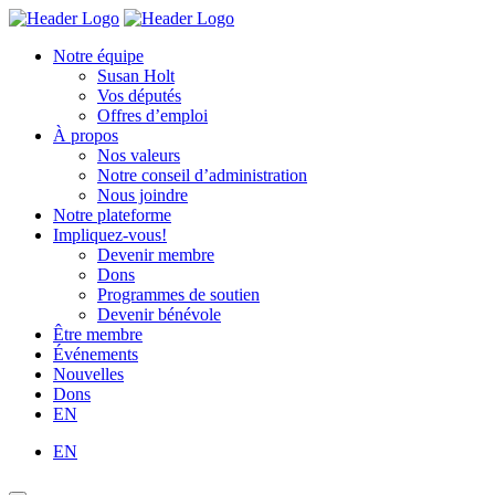
Skip
Homepage
Homepage
to
Link
Link
Notre équipe
content
Susan Holt
Vos députés
Offres d’emploi
À propos
Nos valeurs
Notre conseil d’administration
Nous joindre
Notre plateforme
Impliquez-vous!
Devenir membre
Dons
Programmes de soutien
Devenir bénévole
Être membre
Événements
Nouvelles
Dons
EN
EN