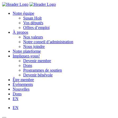
Skip
Homepage
Homepage
to
Link
Link
Notre équipe
content
Susan Holt
Vos députés
Offres d’emploi
À propos
Nos valeurs
Notre conseil d’administration
Nous joindre
Notre plateforme
Impliquez-vous!
Devenir membre
Dons
Programmes de soutien
Devenir bénévole
Être membre
Événements
Nouvelles
Dons
EN
EN