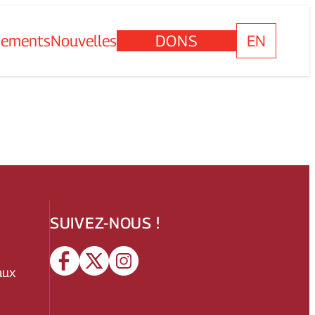
nements
Nouvelles
DONS
EN
SUIVEZ-NOUS !
aux