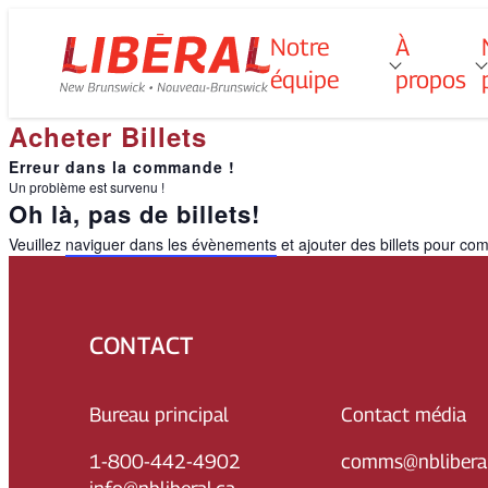
Skip
Notre
À
Homepage
T
o
g
g
l
e
u
b
m
e
n
u
o
r
N
o
t
r
e
q
u
i
p
e
to
Link
équipe
propos
s
content
f
f
Acheter Billets
“
“
é
”
p
”
Erreur dans la commande !
Un problème est survenu !
Oh là, pas de billets!
Veuillez
naviguer dans les évènements
et ajouter des billets pour c
CONTACT
Bureau principal
Contact média
1-800-442-4902
comms@nbliberal