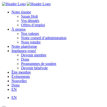
Skip
Homepage
Homepage
to
Link
Link
Notre équipe
content
Susan Holt
Vos députés
Offres d’emploi
À propos
Nos valeurs
Notre conseil d’administration
Nous joindre
Notre plateforme
Impliquez-vous!
Devenir membre
Dons
Programmes de soutien
Devenir bénévole
Être membre
Événements
Nouvelles
Dons
EN
EN