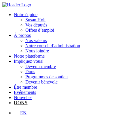
Skip
Homepage
to
Link
Notre équipe
content
Susan Holt
Vos députés
Offres d’emploi
À propos
Nos valeurs
Notre conseil d’administration
Nous joindre
Notre plateforme
Impliquez-vous!
Devenir membre
Dons
Programmes de soutien
Devenir bénévole
Être membre
Événements
Nouvelles
DONS
EN