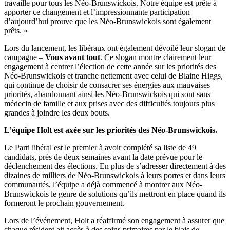
travaille pour tous les Néo-Brunswickois. Notre équipe est prête à
apporter ce changement et l’impressionnante participation
d’aujourd’hui prouve que les Néo-Brunswickois sont également
prêts. »
Lors du lancement, les libéraux ont également dévoilé leur slogan de
campagne –
Vous avant tout
. Ce slogan montre clairement leur
engagement à centrer l’élection de cette année sur les priorités des
Néo-Brunswickois et tranche nettement avec celui de Blaine Higgs,
qui continue de choisir de consacrer ses énergies aux mauvaises
priorités, abandonnant ainsi les Néo-Brunswickois qui sont sans
médecin de famille et aux prises avec des difficultés toujours plus
grandes à joindre les deux bouts.
L’équipe Holt est axée sur les priorités des Néo-Brunswickois.
Le Parti libéral est le premier à avoir complété sa liste de 49
candidats, près de deux semaines avant la date prévue pour le
déclenchement des élections. En plus de s’adresser directement à des
dizaines de milliers de Néo-Brunswickois à leurs portes et dans leurs
communautés, l’équipe a déjà commencé à montrer aux Néo-
Brunswickois le genre de solutions qu’ils mettront en place quand ils
formeront le prochain gouvernement.
Lors de l’événement, Holt a réaffirmé son engagement à assurer que
chaque résident ait accès à des soins primaires par le biais de