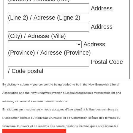
Address
(Line 2) / Adresse (Ligne 2)
Address
(City) / Adresse (Ville)
Address
(Province) / Adresse (Province)
Postal Code
/ Code postal
By clicking « submit » you consent to being added to both the New Brunswick Liberal
Association and the New Brunswick Women’s Liberal Association’s membership list and
receiving occasional electronic communications.
En cliquant sur « soumettre », vous acceptez d’être ajouté à la liste des membres de
l’Association libérale du Nouveau-Brunswick et de Commission libérale des femmes du
Nouveau-Brunswick et de recevoir des communications électroniques occasionnelles.