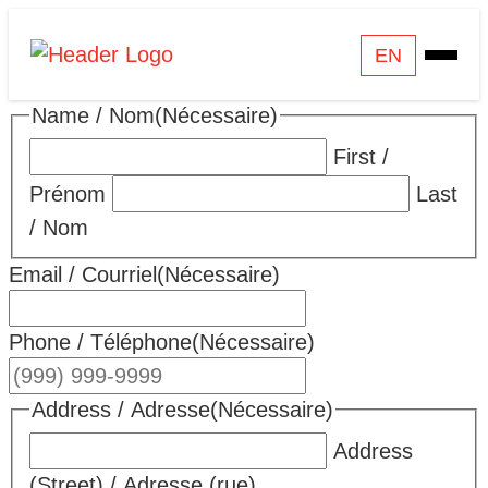
Skip
Homepage
EN
Open
to
Link
Mobile
content
Name / Nom
(Nécessaire)
Menu
First /
Prénom
Last
/ Nom
Email / Courriel
(Nécessaire)
Phone / Téléphone
(Nécessaire)
Address / Adresse
(Nécessaire)
Address
(Street) / Adresse (rue)