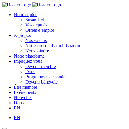
Skip
Homepage
Homepage
to
Link
Link
Notre équipe
content
Susan Holt
Vos députés
Offres d’emploi
À propos
Nos valeurs
Notre conseil d’administration
Nous joindre
Notre plateforme
Impliquez-vous!
Devenir membre
Dons
Programmes de soutien
Devenir bénévole
Être membre
Événements
Nouvelles
Dons
EN
EN