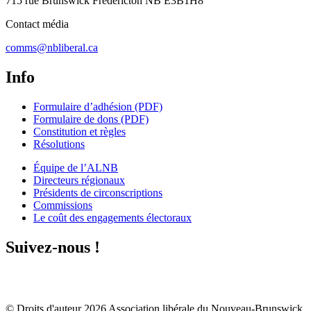
715 rue Brunswick Fredericton NB E3B1H8
Contact média
comms@nbliberal.ca
Info
Formulaire d’adhésion (PDF)
Formulaire de dons (PDF)
Constitution et règles
Résolutions
Équipe de l’ALNB
Directeurs régionaux
Présidents de circonscriptions
Commissions
Le coût des engagements électoraux
Suivez-nous !
© Droits d'auteur
2026
Association libérale du Nouveau-Brunswick