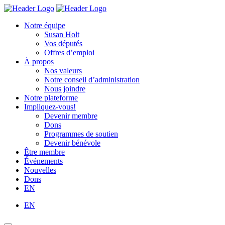
Skip
Homepage
Homepage
to
Link
Link
Notre équipe
content
Susan Holt
Vos députés
Offres d’emploi
À propos
Nos valeurs
Notre conseil d’administration
Nous joindre
Notre plateforme
Impliquez-vous!
Devenir membre
Dons
Programmes de soutien
Devenir bénévole
Être membre
Événements
Nouvelles
Dons
EN
EN