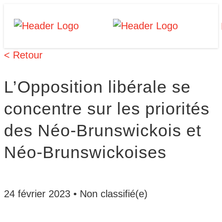
Skip
Homepage
Homepage
to
Link
Link
content
< Retour
L’Opposition libérale se
concentre sur les priorités
des Néo-Brunswickois et
Néo-Brunswickoises
24 février 2023
•
Non classifié(e)