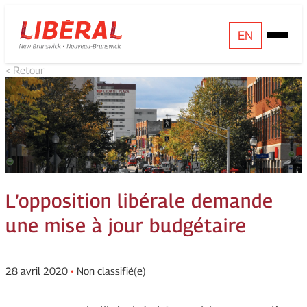
Skip
Homepage
EN
Open
to
Link
Mobile
content
< Retour
Menu
L’opposition libérale demande
une mise à jour budgétaire
28 avril 2020
•
Non classifié(e)