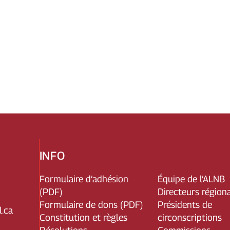
INFO
Formulaire d’adhésion
Équipe de l’ALNB
(PDF)
Directeurs région
Formulaire de dons (PDF)
Présidents de
.ca
Constitution et règles
circonscriptions