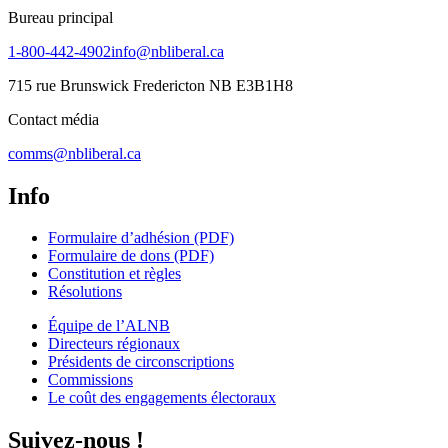
Bureau principal
1-800-442-4902
info@nbliberal.ca
715 rue Brunswick Fredericton NB E3B1H8
Contact média
comms@nbliberal.ca
Info
Formulaire d’adhésion (PDF)
Formulaire de dons (PDF)
Constitution et règles
Résolutions
Équipe de l’ALNB
Directeurs régionaux
Présidents de circonscriptions
Commissions
Le coût des engagements électoraux
Suivez-nous !