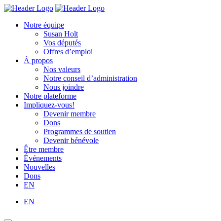
Skip
Homepage
Homepage
to
Link
Link
Notre équipe
content
Susan Holt
Vos députés
Offres d’emploi
À propos
Nos valeurs
Notre conseil d’administration
Nous joindre
Notre plateforme
Impliquez-vous!
Devenir membre
Dons
Programmes de soutien
Devenir bénévole
Être membre
Événements
Nouvelles
Dons
EN
EN