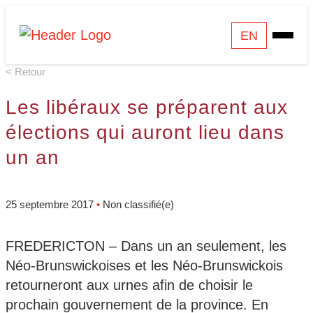
Skip
Homepage
EN
Open
to
Link
Mobile
content
< Retour
Menu
Les libéraux se préparent aux
élections qui auront lieu dans
un an
25 septembre 2017
•
Non classifié(e)
FREDERICTON – Dans un an seulement, les
Néo-Brunswickoises et les Néo-Brunswickois
retourneront aux urnes afin de choisir le
prochain gouvernement de la province. En