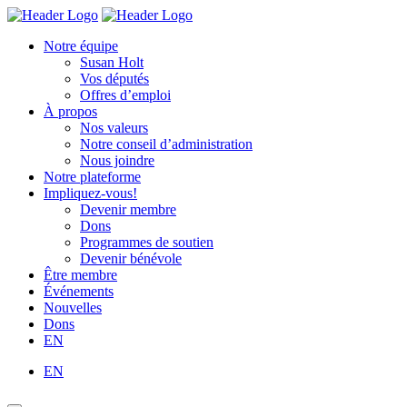
Skip
Homepage
Homepage
to
Link
Link
Notre équipe
content
Susan Holt
Vos députés
Offres d’emploi
À propos
Nos valeurs
Notre conseil d’administration
Nous joindre
Notre plateforme
Impliquez-vous!
Devenir membre
Dons
Programmes de soutien
Devenir bénévole
Être membre
Événements
Nouvelles
Dons
EN
EN