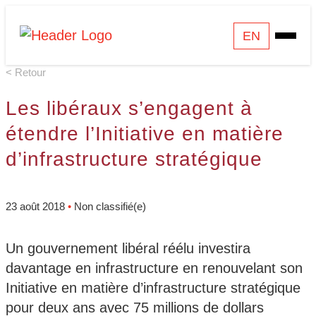
Skip
Homepage
EN
Open
to
Link
Mobile
content
< Retour
Menu
Les libéraux s’engagent à
étendre l’Initiative en matière
d’infrastructure stratégique
23 août 2018
•
Non classifié(e)
Un gouvernement libéral réélu investira
davantage en infrastructure en renouvelant son
Initiative en matière d’infrastructure stratégique
pour deux ans avec 75 millions de dollars