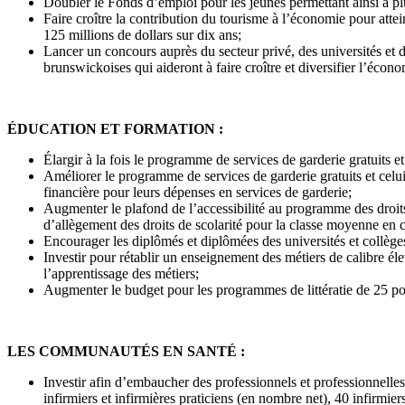
Doubler le Fonds d’emploi pour les jeunes permettant ainsi à pl
Faire croître la contribution du tourisme à l’économie pour attei
125 millions de dollars sur dix ans;
Lancer un concours auprès du secteur privé, des universités et 
brunswickoises qui aideront à faire croître et diversifier l’écono
ÉDUCATION ET FORMATION :
Élargir à la fois le programme de services de garderie gratuits 
Améliorer le programme de services de garderie gratuits et celui
financière pour leurs dépenses en services de garderie;
Augmenter le plafond de l’accessibilité au programme des droits 
d’allègement des droits de scolarité pour la classe moyenne en
Encourager les diplômés et diplômées des universités et collèg
Investir pour rétablir un enseignement des métiers de calibre 
l’apprentissage des métiers;
Augmenter le budget pour les programmes de littératie de 25 po
LES COMMUNAUTÉS EN SANTÉ :
Investir afin d’embaucher des professionnels et professionnelles
infirmiers et infirmières praticiens (en nombre net), 40 infirmier