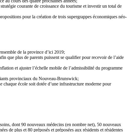
nce au cours des quatre prochaines années;
 stratégie courante de croissance du tourisme et investir un total de
 propositions pour la création de trois supergrappes économiques néo-
’ensemble de la province d’ici 2019;
in que plus de parents puissent se qualifier pour recevoir de l’aide
nflation et ajuster l’échelle mobile de l’admissibilité du programme
tudiants provinciaux du Nouveau-Brunswick;
ue chaque école soit dotée d’une infrastructure moderne pour
s de soins, dont 90 nouveaux médecins (en nombre net), 50 nouveaux
lômées de plus et 80 préposés et préposées aux résidents et résidentes