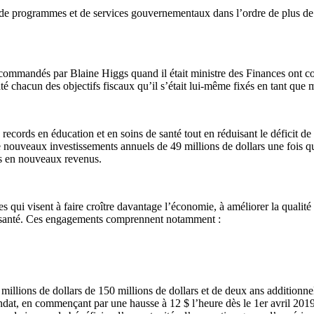
 de programmes et de services gouvernementaux dans l’ordre de plus de 5
ommandés par Blaine Higgs quand il était ministre des Finances ont con
é chacun des objectifs fiscaux qu’il s’était lui-même fixés en tant que 
 records en éducation et en soins de santé tout en réduisant le déficit de
 de nouveaux investissements annuels de 49 millions de dollars une fois 
rs en nouveaux revenus.
 qui visent à faire croître davantage l’économie, à améliorer la qualité e
de santé. Ces engagements comprennent notamment :
00 millions de dollars de 150 millions de dollars et de deux ans additionn
ndat, en commençant par une hausse à 12 $ l’heure dès le 1er avril 2019