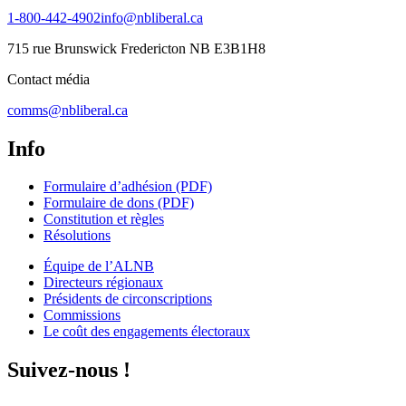
1-800-442-4902
info@nbliberal.ca
715 rue Brunswick Fredericton NB E3B1H8
Contact média
comms@nbliberal.ca
Info
Formulaire d’adhésion (PDF)
Formulaire de dons (PDF)
Constitution et règles
Résolutions
Équipe de l’ALNB
Directeurs régionaux
Présidents de circonscriptions
Commissions
Le coût des engagements électoraux
Suivez-nous !