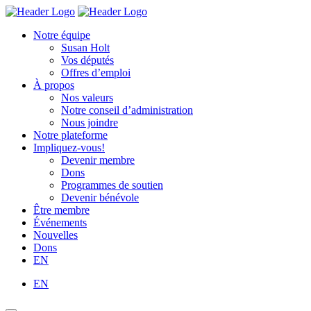
Skip
Homepage
Homepage
to
Link
Link
Notre équipe
content
Susan Holt
Vos députés
Offres d’emploi
À propos
Nos valeurs
Notre conseil d’administration
Nous joindre
Notre plateforme
Impliquez-vous!
Devenir membre
Dons
Programmes de soutien
Devenir bénévole
Être membre
Événements
Nouvelles
Dons
EN
EN