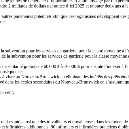
us de jeunes de bénéficier d’opportunités d’apprentissage par l’expérie
ndre 2 milliards de dollars par année d’ici 2025 et rajouter deux ans à la
d’autres partenaires potentiels afin que ces organismes développent des
mie;
et la subvention pour les services de garderie pour la classe moyenne à l
 de la subvention pour les services de garderie pour la classe moyenne af
de scolarité gratuits de 60 000 $ à 70 000 $ pour ensuite l’indexer à l’i
 conséquence;
es à vivre au Nouveau-Brunswick en éliminant les intérêts des prêts é
élevé dans les écoles secondaires du Nouveau-Brunswick en s’assurant q
ur cent;
 de la santé, ainsi que des travailleurs et travailleuses dans les foyer
s et infirmières additionnels, 80 infirmiers et infirmières praticiens dip