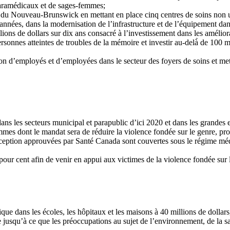
 paramédicaux et de sages-femmes;
s du Nouveau-Brunswick en mettant en place cinq centres de soins non 
s années, dans la modernisation de l’infrastructure et de l’équipement
ions de dollars sur dix ans consacré à l’investissement dans les amélior
rsonnes atteintes de troubles de la mémoire et investir au-delà̀ de 100 m
ion d’employés et d’employées dans le secteur des foyers de soins et me
dans les secteurs municipal et parapublic d’ici 2020 et dans les grandes e
emmes dont le mandat sera de réduire la violence fondée sur le genre, pr
traception approuvées par Santé Canada sont couvertes sous le régime
our cent afin de venir en appui aux victimes de la violence fondée sur 
ique dans les écoles, les hôpitaux et les maisons à 40 millions de dolla
 jusqu’à ce que les préoccupations au sujet de l’environnement, de la sa