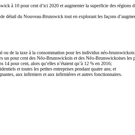
ick à 10 pour cent d’ici 2020 et augmenter la superficie des régions d
ns de détail du Nouveau-Brunswick tout en explorant les façons d’augmen
al ou de la taxe à la consommation pour les individus néo-brunswickois
les un pour cent des Néo-Brunswickois et des Néo-Brunswickoises les p
ns 14 pour cent, alors qu’elles n’étaient qu’à 12 % en 2016;
identiels et toutes les petites entreprises pendant quatre ans; et
antes, aux infirmiers et aux infirmières et autres fonctionnaires.