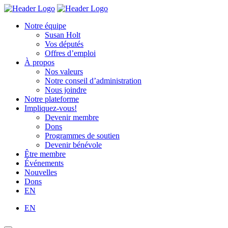
Skip
Homepage
Homepage
to
Link
Link
Notre équipe
content
Susan Holt
Vos députés
Offres d’emploi
À propos
Nos valeurs
Notre conseil d’administration
Nous joindre
Notre plateforme
Impliquez-vous!
Devenir membre
Dons
Programmes de soutien
Devenir bénévole
Être membre
Événements
Nouvelles
Dons
EN
EN