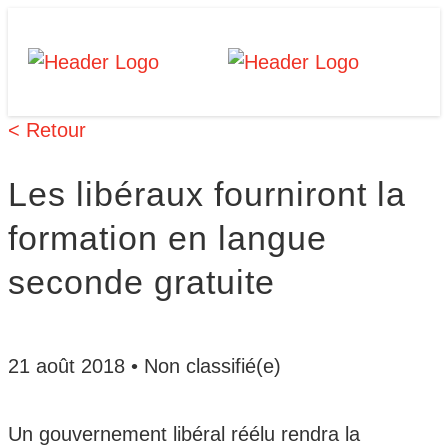
Skip
Homepage
Homepage
to
Link
Link
content
< Retour
Les libéraux fourniront la
formation en langue
seconde gratuite
21 août 2018
•
Non classifié(e)
Un gouvernement libéral réélu rendra la