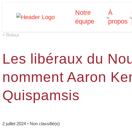
Skip
Notre
À
Homepage
T
o
g
g
l
e
u
b
m
e
n
u
o
r
N
o
t
r
e
q
u
i
p
e
to
équipe
propos
Link
s
content
f
f
< Retour
“
“
é
”
p
”
Les libéraux du No
nomment Aaron Ke
Quispamsis
2 juillet 2024
•
Non classifié(e)