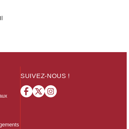
Il
SUIVEZ-NOUS !
B
naux
agements