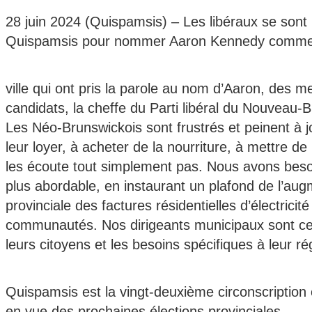
28 juin 2024 (Quispamsis) – Les libéraux se sont r
Quispamsis pour nommer Aaron Kennedy comme can
ville qui ont pris la parole au nom d’Aaron, des
candidats, la cheffe du Parti libéral du Nouveau-B
Les Néo-Brunswickois sont frustrés et peinent à 
leur loyer, à acheter de la nourriture, à mettre d
les écoute tout simplement pas. Nous avons besoi
plus abordable, en instaurant un plafond de l’aug
provinciale des factures résidentielles d’électrici
communautés. Nos dirigeants municipaux sont ce
leurs citoyens et les besoins spécifiques à leur ré
Quispamsis est la vingt-deuxième circonscription o
en vue des prochaines élections provinciales.