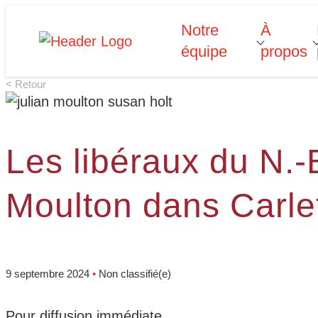
Skip
Notre
À
Homepage
T
o
g
g
l
e
u
b
m
e
n
u
o
r
N
o
t
r
e
q
u
i
p
e
to
équipe
propos
Link
s
content
f
f
< Retour
“
“
é
”
p
”
Les libéraux du N.
Moulton dans Carlet
9 septembre 2024
•
Non classifié(e)
Pour diffusion immédiate