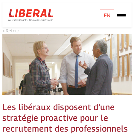
Skip
Homepage
EN
Open
to
Link
Mobile
content
< Retour
Menu
Les libéraux disposent d’une
stratégie proactive pour le
recrutement des professionnels