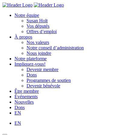
Skip
Homepage
Homepage
to
Link
Link
Notre équipe
content
Susan Holt
Vos députés
Offres d’emploi
À propos
Nos valeurs
Notre conseil d’administration
Nous joindre
Notre plateforme
Impliquez-vous!
Devenir membre
Dons
Programmes de soutien
Devenir bénévole
Être membre
Événements
Nouvelles
Dons
EN
EN