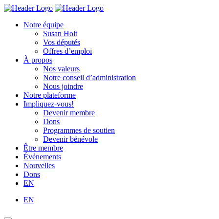
Skip
Homepage
Homepage
to
Link
Link
Notre équipe
content
Susan Holt
Vos députés
Offres d’emploi
À propos
Nos valeurs
Notre conseil d’administration
Nous joindre
Notre plateforme
Impliquez-vous!
Devenir membre
Dons
Programmes de soutien
Devenir bénévole
Être membre
Événements
Nouvelles
Dons
EN
EN