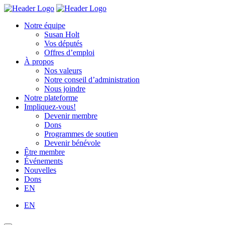
Skip
Homepage
Homepage
to
Link
Link
Notre équipe
content
Susan Holt
Vos députés
Offres d’emploi
À propos
Nos valeurs
Notre conseil d’administration
Nous joindre
Notre plateforme
Impliquez-vous!
Devenir membre
Dons
Programmes de soutien
Devenir bénévole
Être membre
Événements
Nouvelles
Dons
EN
EN