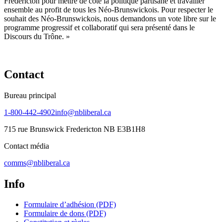
Fredericton pour mettre de côté la politique partisane et travailler
ensemble au profit de tous les Néo-Brunswickois. Pour respecter le
souhait des Néo-Brunswickois, nous demandons un vote libre sur le
programme progressif et collaboratif qui sera présenté dans le
Discours du Trône. »
Contact
Bureau principal
1-800-442-4902
info@nbliberal.ca
715 rue Brunswick Fredericton NB E3B1H8
Contact média
comms@nbliberal.ca
Info
Formulaire d’adhésion (PDF)
Formulaire de dons (PDF)