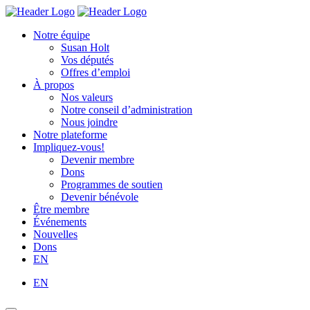
Skip
Homepage
Homepage
to
Link
Link
Notre équipe
content
Susan Holt
Vos députés
Offres d’emploi
À propos
Nos valeurs
Notre conseil d’administration
Nous joindre
Notre plateforme
Impliquez-vous!
Devenir membre
Dons
Programmes de soutien
Devenir bénévole
Être membre
Événements
Nouvelles
Dons
EN
EN