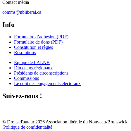
Contact média
comms@nbliberal.ca
Info
Formulaire d’adhésion (PDF)
Formulaire de dons (PDF)
Constitution et règles
Résolutions
Équipe de l’ALNB
Directeurs régionaux
Présidents de circonscriptions
Commissions
Le coût des engagements électoraux
Suivez-nous !
© Droits d'auteur
2026
Association libérale du Nouveau-Brunswick
|
Politique de confidentialité