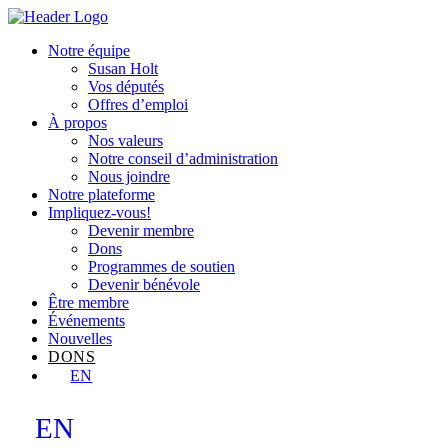
Skip
Homepage
to
Link
Notre équipe
content
Susan Holt
Vos députés
Offres d’emploi
À propos
Nos valeurs
Notre conseil d’administration
Nous joindre
Notre plateforme
Impliquez-vous!
Devenir membre
Dons
Programmes de soutien
Devenir bénévole
Être membre
Événements
Nouvelles
DONS
EN
EN