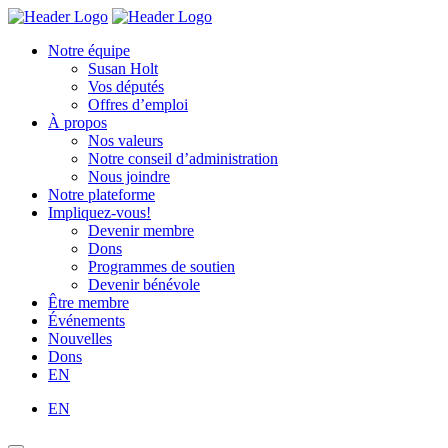
Skip
Homepage
Homepage
to
Link
Link
Notre équipe
content
Susan Holt
Vos députés
Offres d’emploi
À propos
Nos valeurs
Notre conseil d’administration
Nous joindre
Notre plateforme
Impliquez-vous!
Devenir membre
Dons
Programmes de soutien
Devenir bénévole
Être membre
Événements
Nouvelles
Dons
EN
EN