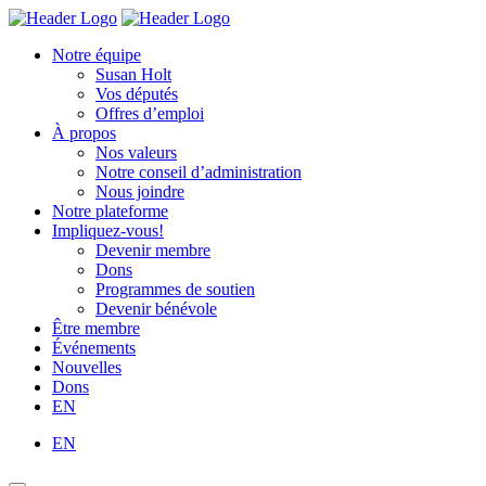
Skip
Homepage
Homepage
to
Link
Link
Notre équipe
content
Susan Holt
Vos députés
Offres d’emploi
À propos
Nos valeurs
Notre conseil d’administration
Nous joindre
Notre plateforme
Impliquez-vous!
Devenir membre
Dons
Programmes de soutien
Devenir bénévole
Être membre
Événements
Nouvelles
Dons
EN
EN