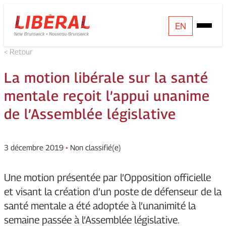
Skip
Homepage
EN
Open
to
Link
Mobile
content
< Retour
Menu
La motion libérale sur la santé
mentale reçoit l’appui unanime
de l’Assemblée législative
3 décembre 2019
•
Non classifié(e)
Une motion présentée par l’Opposition officielle
et visant la création d’un poste de défenseur de la
santé mentale a été adoptée à l’unanimité la
semaine passée à l’Assemblée législative.