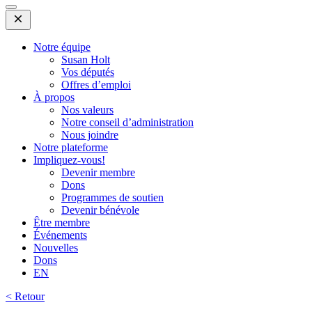
Open
Mobile
Menu
Notre équipe
Susan Holt
Vos députés
Offres d’emploi
À propos
Nos valeurs
Notre conseil d’administration
Nous joindre
Notre plateforme
Impliquez-vous!
Devenir membre
Dons
Programmes de soutien
Devenir bénévole
Être membre
Événements
Nouvelles
Dons
EN
< Retour