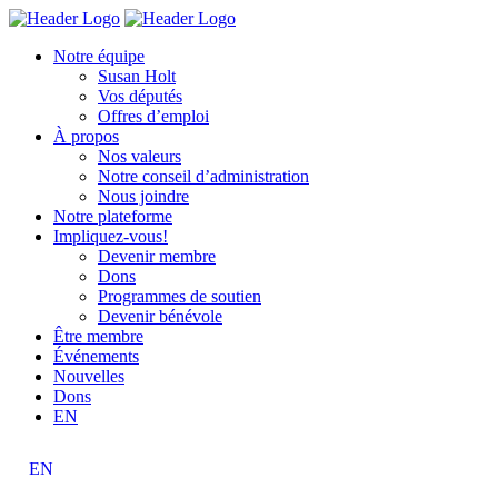
Skip
Homepage
Homepage
to
Link
Link
Notre équipe
content
Susan Holt
Vos députés
Offres d’emploi
À propos
Nos valeurs
Notre conseil d’administration
Nous joindre
Notre plateforme
Impliquez-vous!
Devenir membre
Dons
Programmes de soutien
Devenir bénévole
Être membre
Événements
Nouvelles
Dons
EN
EN