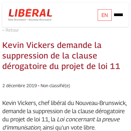
Skip
Homepage
EN
Open
to
Link
Mobile
content
< Retour
Menu
Kevin Vickers demande la
suppression de la clause
dérogatoire du projet de loi 11
2 décembre 2019
•
Non classifié(e)
Kevin Vickers, chef libéral du Nouveau-Brunswick,
demande la suppression de la clause dérogatoire
du projet de loi 11, la
Loi concernant la preuve
d’immunisation
, ainsi qu’un vote libre.