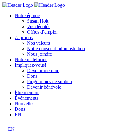
Skip
Homepage
Homepage
to
Link
Link
Notre équipe
content
Susan Holt
Vos députés
Offres d’emploi
À propos
Nos valeurs
Notre conseil d’administration
Nous joindre
Notre plateforme
Impliquez-vous!
Devenir membre
Dons
Programmes de soutien
Devenir bénévole
Être membre
Événements
Nouvelles
Dons
EN
EN