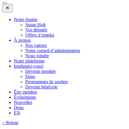
Open
Mobile
Menu
Notre équipe
Susan Holt
Vos députés
Offres d’emploi
À propos
Nos valeurs
Notre conseil d’administration
Nous joindre
Notre plateforme
Impliquez-vous!
Devenir membre
Dons
Programmes de soutien
Devenir bénévole
Être membre
Événements
Nouvelles
Dons
EN
< Retour