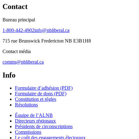
Contact
Bureau principal
1-800-442-4902
info@nbliberal.ca
715 rue Brunswick Fredericton NB E3B1H8
Contact média
comms@nbliberal.ca
Info
Formulaire d’adhésion (PDF)
Formulaire de dons (PDF)
Constitution et règles
Résolutions
Équipe de l’ALNB
Directeurs régionaux
Présidents de circonscriptions
Commissions
Le coût des engagements électoraux