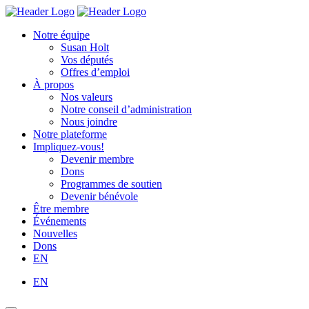
Skip
Homepage
Homepage
to
Link
Link
Notre équipe
content
Susan Holt
Vos députés
Offres d’emploi
À propos
Nos valeurs
Notre conseil d’administration
Nous joindre
Notre plateforme
Impliquez-vous!
Devenir membre
Dons
Programmes de soutien
Devenir bénévole
Être membre
Événements
Nouvelles
Dons
EN
EN