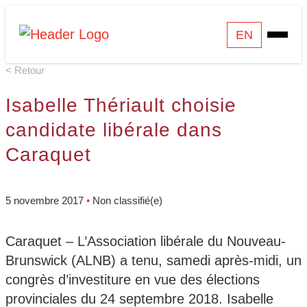
Skip
Homepage
EN
Open
to
Link
Mobile
content
< Retour
Menu
Isabelle Thériault choisie
candidate libérale dans
Caraquet
5 novembre 2017
•
Non classifié(e)
Caraquet – L’Association libérale du Nouveau-
Brunswick (ALNB) a tenu, samedi après-midi, un
congrès d’investiture en vue des élections
provinciales du 24 septembre 2018. Isabelle